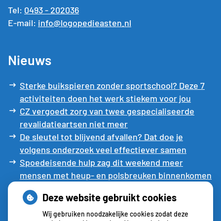
Tel:
0493 - 202036
E-mail:
info@logopedieasten.nl
Nieuws
Sterke buikspieren zonder sportschool? Deze 7
activiteiten doen het werk stiekem voor jou
CZ vergoedt zorg van twee gespecialiseerde
revalidatieartsen niet meer
De sleutel tot blijvend afvallen? Dat doe je
volgens onderzoek veel effectiever samen
Spoedeisende hulp zag dit weekend meer
mensen met heup- en polsbreuken binnenkomen
Een recept voor een wandeling: waarom
Deze website gebruikt cookies
Erasmus MC patiënten het park in stuurt
Wij gebruiken noodzakelijke cookies zodat deze