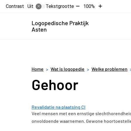
Tekst
Tekst
Contrast
Tekstgrootte
100%
Uit
verkleinen
vergroten
met
met
Hoofdme
Logopedische Praktijk
10%
10%
Asten
Home
Wat is logopedie
Welke problemen
Gehoor
Revalidatie na plaatsing CI
Veel mensen met een ernstige slechthorendheid 
onvoldoende waarnemen. Gewone hoortoestelle