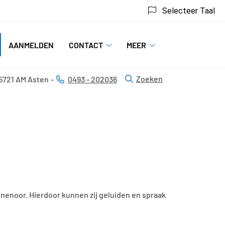
Selecteer Taal
AANMELDEN
CONTACT
MEER
t
Contact
Meer
submenu
submenu
gopedie
Zoeken
5721 AM
Asten
0493 - 202036
Tel:
bmenu
nenoor. Hierdoor kunnen zij geluiden en spraak