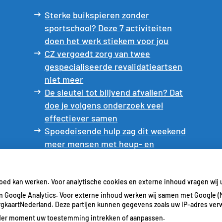
Sterke buikspieren zonder
sportschool? Deze 7 activiteiten
doen het werk stiekem voor jou
CZ vergoedt zorg van twee
gespecialiseerde revalidatieartsen
niet meer
De sleutel tot blijvend afvallen? Dat
doe je volgens onderzoek veel
effectiever samen
Spoedeisende hulp zag dit weekend
meer mensen met heup- en
polsbreuken binnenkomen
Een recept voor een wandeling:
waarom Erasmus MC patiënten het
goed kan werken. Voor analytische cookies en externe inhoud vragen wi
park in stuurt
 Google Analytics. Voor externe inhoud werken wij samen met Google (
ZorgkaartNederland. Deze partijen kunnen gegevens zoals uw IP-adres ver
ieder moment uw toestemming intrekken of aanpassen.