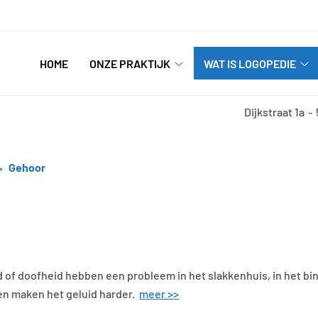
nu
HOME
ONZE PRAKTIJK
WAT IS LOGOPEDIE
Onze
Wa
Praktijk
is
submenu
lo
Dijkstraat
1a
su
Gehoor
of doofheid hebben een probleem in het slakkenhuis, in het bin
n maken het geluid harder.
meer >>