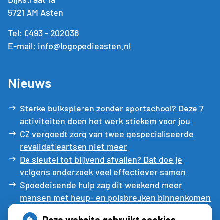
5721 AM Asten
Tel:
0493 - 202036
E-mail:
info@logopedieasten.nl
Nieuws
Sterke buikspieren zonder sportschool? Deze 7
activiteiten doen het werk stiekem voor jou
CZ vergoedt zorg van twee gespecialiseerde
revalidatieartsen niet meer
De sleutel tot blijvend afvallen? Dat doe je
volgens onderzoek veel effectiever samen
Spoedeisende hulp zag dit weekend meer
mensen met heup- en polsbreuken binnenkomen
Een recept voor een wandeling: waarom
Deze website gebruikt cookies