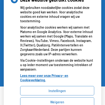
Erasmus MC patiënten het park in stuurt
Wij gebruiken noodzakelijke cookies zodat deze
website goed kan werken. Voor analytische
cookies en externe inhoud vragen wij uw
toestemming.
Voor analytische cookies werken wij samen met
Matomo en Google Analytics. Voor externe inhoud
werken wij samen met Google (Maps, Translate en
Reviews), YouTube, Vimeo, Facebook, Instagram,
X (Twitter), Qualizorg, Patiëntenvertellen en
ZorgkaartNederland. Deze partijen kunnen
gegevens zoals uw IP-adres verwerken.
Via Cookie-instellingen onderaan de website kunt
u op ieder moment uw toestemming intrekken of
aanpassen.
Lees meer over onze Privacy- en
Cookieverklaring.
Instellingen
Uw Zorg Online
|
Beheer
Weigeren